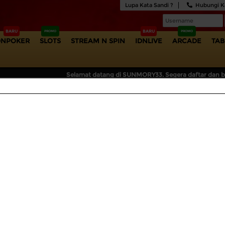
Lupa Kata Sandi ?
Hubungi K
BARU
BARU
PROMO
PROMO
DNPOKER
SLOTS
STREAM N SPIN
IDNLIVE
ARCADE
TAB
Selamat datang di SUNMORY33. Segera daftar dan be